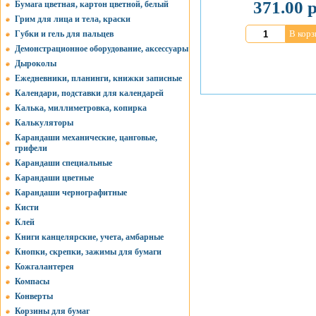
371.00 р
Бумага цветная, картон цветной, белый
Грим для лица и тела, краски
В корз
Губки и гель для пальцев
Демонстрационное оборудование, аксессуары
Дыроколы
Ежедневники, планинги, книжки записные
Календари, подставки для календарей
Калька, миллиметровка, копирка
Калькуляторы
Карандаши механические, цанговые,
грифели
Карандаши специальные
Карандаши цветные
Карандаши чернографитные
Кисти
Клей
Книги канцелярские, учета, амбарные
Кнопки, скрепки, зажимы для бумаги
Кожгалантерея
Компасы
Конверты
Корзины для бумаг