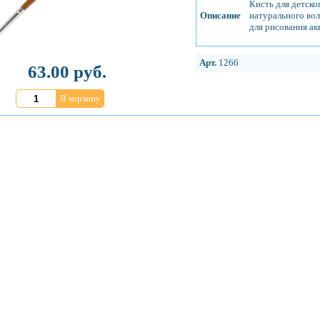
Кисть для детско
Описание
натурального во
для рисования ак
Арт.
1266
63.00 руб.
В корзину