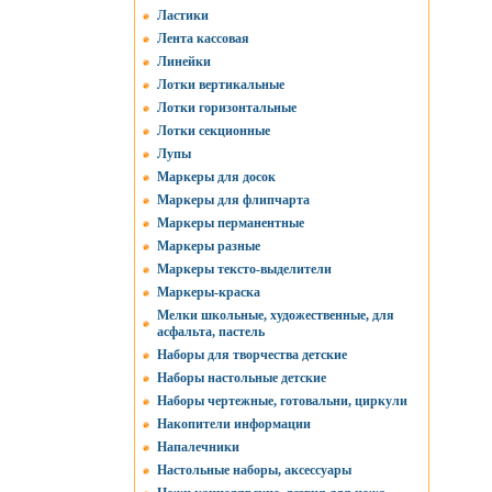
Ластики
Лента кассовая
Линейки
Лотки вертикальные
Лотки горизонтальные
Лотки секционные
Лупы
Маркеры для досок
Маркеры для флипчарта
Маркеры перманентные
Маркеры разные
Маркеры тексто-выделители
Маркеры-краска
Мелки школьные, художественные, для
асфальта, пастель
Наборы для творчества детские
Наборы настольные детские
Наборы чертежные, готовальни, циркули
Накопители информации
Напалечники
Настольные наборы, аксессуары