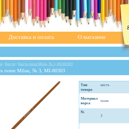
Доставка и оплата
О магазине
ая
/
Кисти
/
Кисть пони Milan, № 3, MI-80303
ь пони Milan, № 3, MI-80303
Тип
кисть
товара
Материал
пони
ворса
№
3