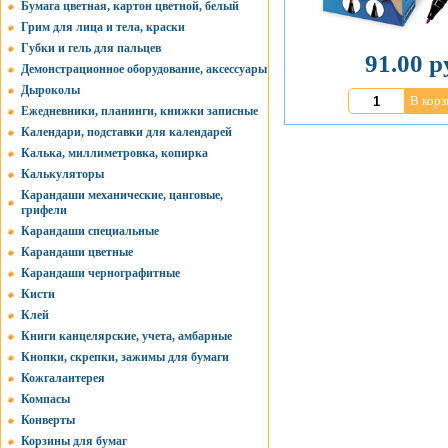
Бумага цветная, картон цветной, белый
Грим для лица и тела, краски
Губки и гель для пальцев
91.00 р
Демонстрационное оборудование, аксессуары
Дыроколы
В корз
Ежедневники, планинги, книжки записные
Календари, подставки для календарей
Калька, миллиметровка, копирка
Калькуляторы
Карандаши механические, цанговые,
грифели
Карандаши специальные
Карандаши цветные
Карандаши чернографитные
Кисти
Клей
Книги канцелярские, учета, амбарные
Кнопки, скрепки, зажимы для бумаги
Кожгалантерея
Компасы
Конверты
Корзины для бумаг