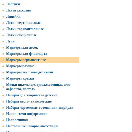
Ластики
Лента кассовая
Линейки
Лотки вертикальные
Лотки горизонтальные
Лотки секционные
Лупы
Маркеры для досок
Маркеры для флипчарта
Маркеры перманентные
Маркеры разные
Маркеры тексто-выделители
Маркеры-краска
Мелки школьные, художественные, для
асфальта, пастель
Наборы для творчества детские
Наборы настольные детские
Наборы чертежные, готовальни, циркули
Накопители информации
Напалечники
Настольные наборы, аксессуары