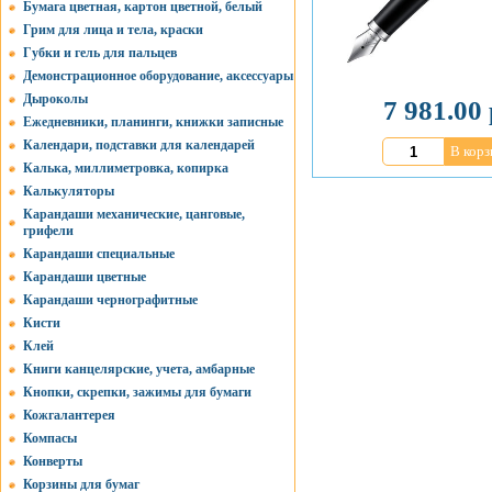
Бумага цветная, картон цветной, белый
Грим для лица и тела, краски
Губки и гель для пальцев
Демонстрационное оборудование, аксессуары
Дыроколы
7 981.00 
Ежедневники, планинги, книжки записные
Календари, подставки для календарей
В корз
Калька, миллиметровка, копирка
Калькуляторы
Карандаши механические, цанговые,
грифели
Карандаши специальные
Карандаши цветные
Карандаши чернографитные
Кисти
Клей
Книги канцелярские, учета, амбарные
Кнопки, скрепки, зажимы для бумаги
Кожгалантерея
Компасы
Конверты
Корзины для бумаг