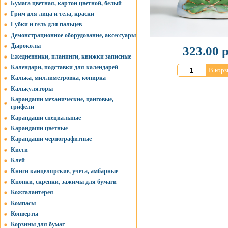
Бумага цветная, картон цветной, белый
Грим для лица и тела, краски
Губки и гель для пальцев
Демонстрационное оборудование, аксессуары
Дыроколы
323.00 р
Ежедневники, планинги, книжки записные
Календари, подставки для календарей
В корз
Калька, миллиметровка, копирка
Калькуляторы
Карандаши механические, цанговые,
грифели
Карандаши специальные
Карандаши цветные
Карандаши чернографитные
Кисти
Клей
Книги канцелярские, учета, амбарные
Кнопки, скрепки, зажимы для бумаги
Кожгалантерея
Компасы
Конверты
Корзины для бумаг