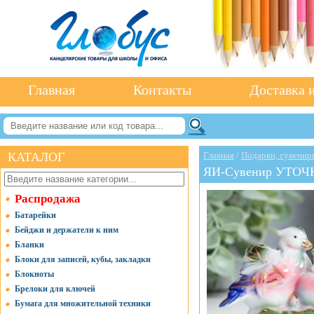
Главная
Контакты
Доставка и
КАТАЛОГ
Главная
/
Подарки, сувенир
ЯИ-Сувенир УТОЧК
Распродажа
Батарейки
Бейджи и держатели к ним
Бланки
Блоки для записей, кубы, закладки
Блокноты
Брелоки для ключей
Бумага для множительной техники