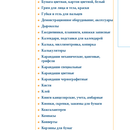
Бумага цветная, картон цветной, белый
Грим для лица и тела, краски
Губки и гель для пальцев
Демонстрационное оборудование, аксессуары
Дыроколы
Ежедневники, планинги, книжки записные
Календари, подставки для календарей
Калька, миллиметровка, копирка
Калькуляторы
Карандаши механические, цанговые,
грифели
Карандаши специальные
Карандаши цветные
Карандаши чернографитные
Кисти
Клей
Книги канцелярские, учета, амбарные
Кнопки, скрепки, зажимы для бумаги
Кожгалантерея
Компасы
Конверты
Корзины для бумаг