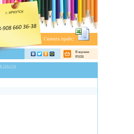
Скачать прайс:
В корзине
пусто
АК ПА3/10