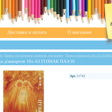
Доставка и оплата
О магазине
ая
/
Папки для черчения, акварели, рисования
/
Папка д/акварели 10л.А3 ГОЗН
ка д/акварели 10л.А3 ГОЗНАК ПА3/10
Арт.
11742