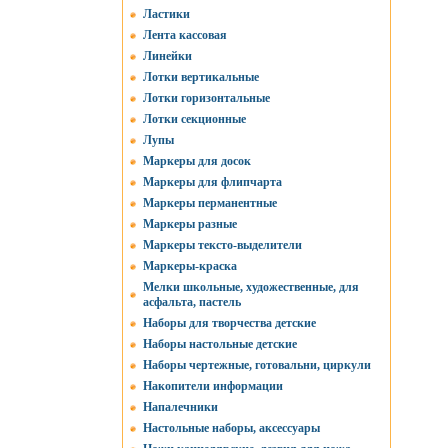
Ластики
Лента кассовая
Линейки
Лотки вертикальные
Лотки горизонтальные
Лотки секционные
Лупы
Маркеры для досок
Маркеры для флипчарта
Маркеры перманентные
Маркеры разные
Маркеры тексто-выделители
Маркеры-краска
Мелки школьные, художественные, для
асфальта, пастель
Наборы для творчества детские
Наборы настольные детские
Наборы чертежные, готовальни, циркули
Накопители информации
Напалечники
Настольные наборы, аксессуары