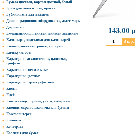
Бумага цветная, картон цветной, белый
Грим для лица и тела, краски
Губки и гель для пальцев
Демонстрационное оборудование, аксессуары
Дыроколы
143.00 р
Ежедневники, планинги, книжки записные
Календари, подставки для календарей
В корз
Калька, миллиметровка, копирка
Калькуляторы
Карандаши механические, цанговые,
грифели
Карандаши специальные
Карандаши цветные
Карандаши чернографитные
Кисти
Клей
Книги канцелярские, учета, амбарные
Кнопки, скрепки, зажимы для бумаги
Кожгалантерея
Компасы
Конверты
Корзины для бумаг