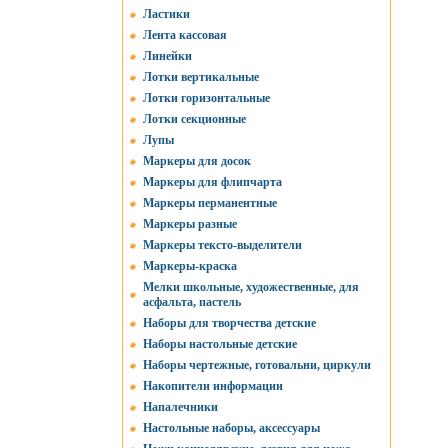
Ластики
Лента кассовая
Линейки
Лотки вертикальные
Лотки горизонтальные
Лотки секционные
Лупы
Маркеры для досок
Маркеры для флипчарта
Маркеры перманентные
Маркеры разные
Маркеры тексто-выделители
Маркеры-краска
Мелки школьные, художественные, для
асфальта, пастель
Наборы для творчества детские
Наборы настольные детские
Наборы чертежные, готовальни, циркули
Накопители информации
Напалечники
Настольные наборы, аксессуары