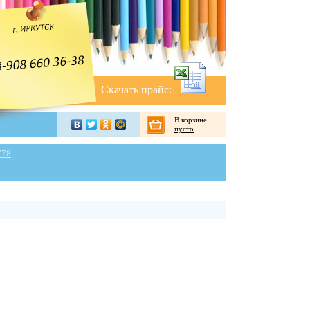
Скачать прайс:
В корзине
пусто
778