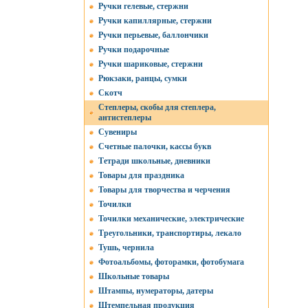
Ручки гелевые, стержни
Ручки капиллярные, стержни
Ручки перьевые, баллончики
Ручки подарочные
Ручки шариковые, стержни
Рюкзаки, ранцы, сумки
Скотч
Степлеры, скобы для степлера,
антистеплеры
Сувениры
Счетные палочки, кассы букв
Тетради школьные, дневники
Товары для праздника
Товары для творчества и черчения
Точилки
Точилки механические, электрические
Треугольники, транспортиры, лекало
Тушь, чернила
Фотоальбомы, фоторамки, фотобумага
Школьные товары
Штампы, нумераторы, датеры
Штемпельная продукция