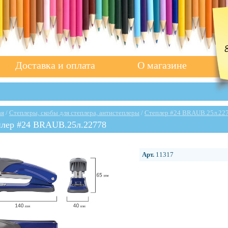
Доставка и оплата
О магазине
ая
/
Степлеры, скобы для степлера, антистеплеры
/
Степлер #24 BRAUB.25л.22
плер #24 BRAUB.25л.22778
Арт.
11317