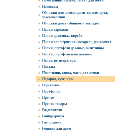
Ножи канцелярские, лезвия для ножа
Ножницы
Обложки для автодокументов, паспорта,
удостоверений
Обложки для учебников и тетрадей
Папки адресные
Папки архивные, короба
Папки для черчения, акварели, рисования
Папки, портфели деловые, визитницы
Папки, портфели пластиковые
Папки-регистраторы
Пеналы
Пластилин, глина, масса для лепки
Подарки, сувениры
Подставки
Портфолио
Прочее
Прочие товары
Разделители
Рапидографы
Распродажа
Резинки для денег