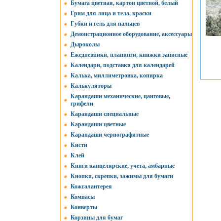
Бумага цветная, картон цветной, белый
Грим для лица и тела, краски
Губки и гель для пальцев
Демонстрационное оборудование, аксессуары
Дыроколы
Ежедневники, планинги, книжки записные
Календари, подставки для календарей
Калька, миллиметровка, копирка
Калькуляторы
Карандаши механические, цанговые,
грифели
Карандаши специальные
Карандаши цветные
Карандаши чернографитные
Кисти
Клей
Книги канцелярские, учета, амбарные
Кнопки, скрепки, зажимы для бумаги
Кожгалантерея
Компасы
Конверты
Корзины для бумаг