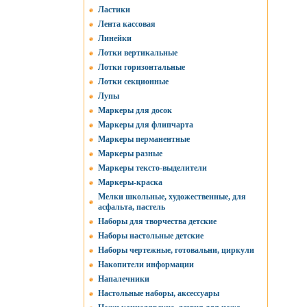
Ластики
Лента кассовая
Линейки
Лотки вертикальные
Лотки горизонтальные
Лотки секционные
Лупы
Маркеры для досок
Маркеры для флипчарта
Маркеры перманентные
Маркеры разные
Маркеры тексто-выделители
Маркеры-краска
Мелки школьные, художественные, для
асфальта, пастель
Наборы для творчества детские
Наборы настольные детские
Наборы чертежные, готовальни, циркули
Накопители информации
Напалечники
Настольные наборы, аксессуары