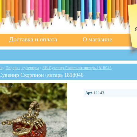
Доставка и оплата
О магазине
ая
/
Подарки, сувениры
/
ЯИ-Сувенир Скорпион+янтарь 1818046
Сувенир Скорпион+янтарь 1818046
Арт.
11143