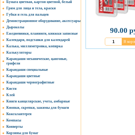
Бумага цветная, картон цветной, белый
Грим для лица и тела, краски
Губки и гель для пальцев
Демонстрационное оборудование, аксессуары
Дыроколы
90.00 р
Ежедневники, планинги, книжки записные
Календари, подставки для календарей
В корз
Калька, миллиметровка, копирка
Калькуляторы
Карандаши механические, цанговые,
грифели
Карандаши специальные
Карандаши цветные
Карандаши чернографитные
Кисти
Клей
Книги канцелярские, учета, амбарные
Кнопки, скрепки, зажимы для бумаги
Кожгалантерея
Компасы
Конверты
Корзины для бумаг