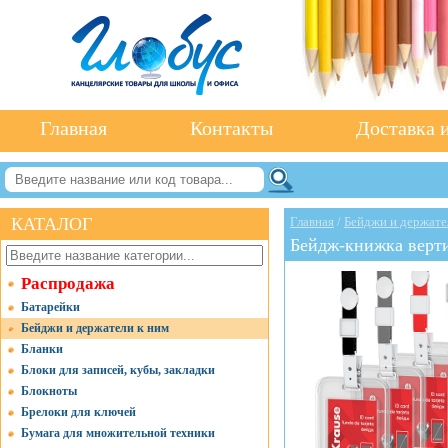
Главная
Контакты
Доставка и
КАТАЛОГ
Главная
/
Бейджи и держате
Бейдж-книжка верти
Распродажа
Батарейки
Бейджи и держатели к ним
Бланки
Блоки для записей, кубы, закладки
Блокноты
Брелоки для ключей
Бумага для множительной техники