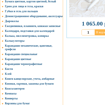
Бумага цветная, картон цветной, белый
Грим для лица и тела, краски
Губки и гель для пальцев
Демонстрационное оборудование, аксессуары
Дыроколы
1 065.00 
Ежедневники, планинги, книжки записные
Календари, подставки для календарей
В корз
Калька, миллиметровка, копирка
Калькуляторы
Карандаши механические, цанговые,
грифели
Карандаши специальные
Карандаши цветные
Карандаши чернографитные
Кисти
Клей
Книги канцелярские, учета, амбарные
Кнопки, скрепки, зажимы для бумаги
Кожгалантерея
Компасы
Конверты
Корзины для бумаг