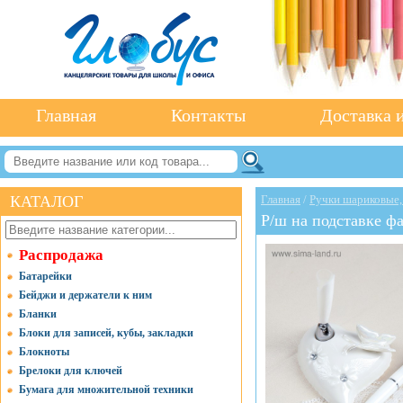
Главная
Контакты
Доставка и
КАТАЛОГ
Главная
/
Ручки шариковые,
Р/ш на подставке ф
Распродажа
Батарейки
Бейджи и держатели к ним
Бланки
Блоки для записей, кубы, закладки
Блокноты
Брелоки для ключей
Бумага для множительной техники