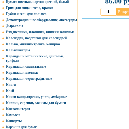
86.00 р
Бумага цветная, картон цветной, белый
Грим для лица и тела, краски
В корз
Губки и гель для пальцев
Демонстрационное оборудование, аксессуары
Дыроколы
Ежедневники, планинги, книжки записные
Календари, подставки для календарей
Калька, миллиметровка, копирка
Калькуляторы
Карандаши механические, цанговые,
грифели
Карандаши специальные
Карандаши цветные
Карандаши чернографитные
Кисти
Клей
Книги канцелярские, учета, амбарные
Кнопки, скрепки, зажимы для бумаги
Кожгалантерея
Компасы
Конверты
Корзины для бумаг