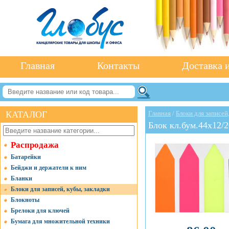
Главная
Контакты
Доставка и
КАТАЛОГ
Главная
/
Блоки для записей
Блок кл.бум.44x12/2
Распродажа
Батарейки
Бейджи и держатели к ним
Бланки
Блоки для записей, кубы, закладки
Блокноты
Брелоки для ключей
Бумага для множительной техники