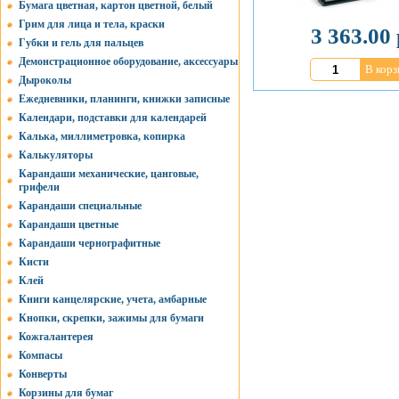
Бумага цветная, картон цветной, белый
Грим для лица и тела, краски
3 363.00 
Губки и гель для пальцев
Демонстрационное оборудование, аксессуары
В корз
Дыроколы
Ежедневники, планинги, книжки записные
Календари, подставки для календарей
Калька, миллиметровка, копирка
Калькуляторы
Карандаши механические, цанговые,
грифели
Карандаши специальные
Карандаши цветные
Карандаши чернографитные
Кисти
Клей
Книги канцелярские, учета, амбарные
Кнопки, скрепки, зажимы для бумаги
Кожгалантерея
Компасы
Конверты
Корзины для бумаг