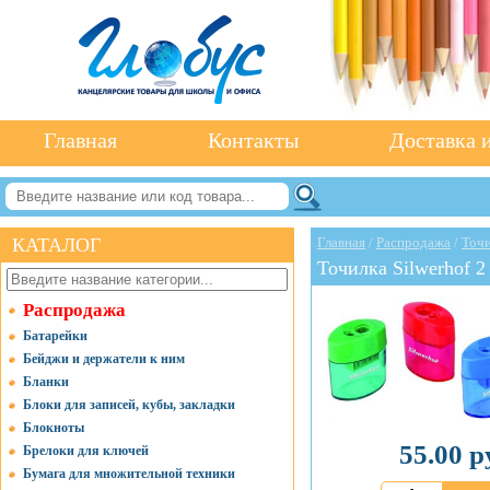
Главная
Контакты
Доставка и
КАТАЛОГ
Главная
/
Распродажа
/
Точи
Точилка Silwerhof 2
Распродажа
Батарейки
Бейджи и держатели к ним
Бланки
Блоки для записей, кубы, закладки
Блокноты
55.00 р
Брелоки для ключей
Бумага для множительной техники