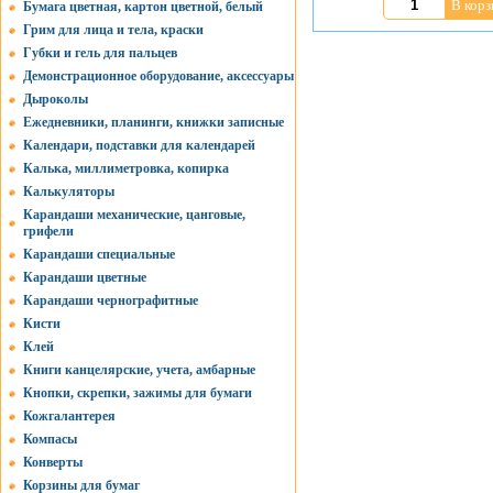
В корз
Бумага цветная, картон цветной, белый
Грим для лица и тела, краски
Губки и гель для пальцев
Демонстрационное оборудование, аксессуары
Дыроколы
Ежедневники, планинги, книжки записные
Календари, подставки для календарей
Калька, миллиметровка, копирка
Калькуляторы
Карандаши механические, цанговые,
грифели
Карандаши специальные
Карандаши цветные
Карандаши чернографитные
Кисти
Клей
Книги канцелярские, учета, амбарные
Кнопки, скрепки, зажимы для бумаги
Кожгалантерея
Компасы
Конверты
Корзины для бумаг