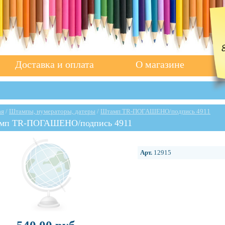
Доставка и оплата
О магазине
ая
/
Штампы, нумераторы, датеры
/
Штамп TR-ПОГАШЕНО/подпись 4911
мп TR-ПОГАШЕНО/подпись 4911
Арт.
12915