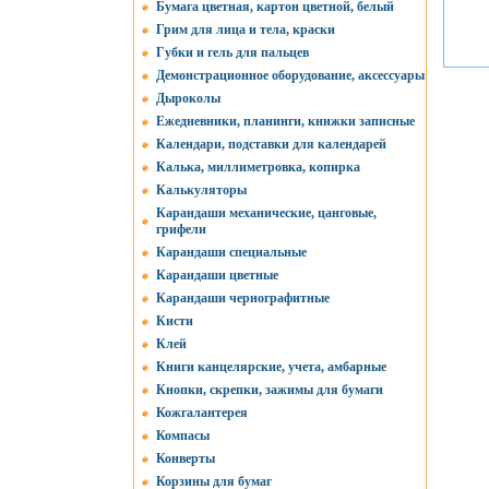
Бумага цветная, картон цветной, белый
Грим для лица и тела, краски
Губки и гель для пальцев
Демонстрационное оборудование, аксессуары
Дыроколы
Ежедневники, планинги, книжки записные
Календари, подставки для календарей
Калька, миллиметровка, копирка
Калькуляторы
Карандаши механические, цанговые,
грифели
Карандаши специальные
Карандаши цветные
Карандаши чернографитные
Кисти
Клей
Книги канцелярские, учета, амбарные
Кнопки, скрепки, зажимы для бумаги
Кожгалантерея
Компасы
Конверты
Корзины для бумаг