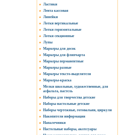
Ластики
Лента кассовая
Линейки
Лотки вертикальные
Лотки горизонтальные
Лотки секционные
Лупы
Маркеры для досок
Маркеры для флипчарта
Маркеры перманентные
Маркеры разные
Маркеры тексто-выделители
Маркеры-краска
Мелки школьные, художественные, для
асфальта, пастель
Наборы для творчества детские
Наборы настольные детские
Наборы чертежные, готовальни, циркули
Накопители информации
Напалечники
Настольные наборы, аксессуары