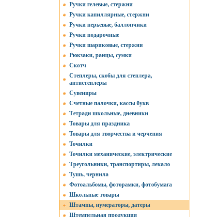
Ручки гелевые, стержни
Ручки капиллярные, стержни
Ручки перьевые, баллончики
Ручки подарочные
Ручки шариковые, стержни
Рюкзаки, ранцы, сумки
Скотч
Степлеры, скобы для степлера,
антистеплеры
Сувениры
Счетные палочки, кассы букв
Тетради школьные, дневники
Товары для праздника
Товары для творчества и черчения
Точилки
Точилки механические, электрические
Треугольники, транспортиры, лекало
Тушь, чернила
Фотоальбомы, фоторамки, фотобумага
Школьные товары
Штампы, нумераторы, датеры
Штемпельная продукция