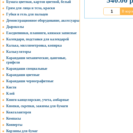
540.00 р
Бумага цветная, картон цветной, белый
Грим для лица и тела, краски
В корз
Губки и гель для пальцев
Демонстрационное оборудование, аксессуары
Дыроколы
Ежедневники, планинги, книжки записные
Календари, подставки для календарей
Калька, миллиметровка, копирка
Калькуляторы
Карандаши механические, цанговые,
грифели
Карандаши специальные
Карандаши цветные
Карандаши чернографитные
Кисти
Клей
Книги канцелярские, учета, амбарные
Кнопки, скрепки, зажимы для бумаги
Кожгалантерея
Компасы
Конверты
Корзины для бумаг