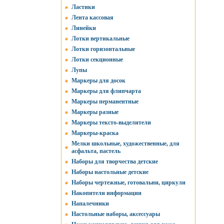
Ластики
Лента кассовая
Линейки
Лотки вертикальные
Лотки горизонтальные
Лотки секционные
Лупы
Маркеры для досок
Маркеры для флипчарта
Маркеры перманентные
Маркеры разные
Маркеры тексто-выделители
Маркеры-краска
Мелки школьные, художественные, для
асфальта, пастель
Наборы для творчества детские
Наборы настольные детские
Наборы чертежные, готовальни, циркули
Накопители информации
Напалечники
Настольные наборы, аксессуары