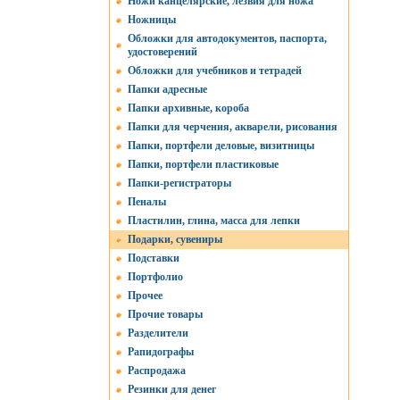
Ножи канцелярские, лезвия для ножа
Ножницы
Обложки для автодокументов, паспорта,
удостоверений
Обложки для учебников и тетрадей
Папки адресные
Папки архивные, короба
Папки для черчения, акварели, рисования
Папки, портфели деловые, визитницы
Папки, портфели пластиковые
Папки-регистраторы
Пеналы
Пластилин, глина, масса для лепки
Подарки, сувениры
Подставки
Портфолио
Прочее
Прочие товары
Разделители
Рапидографы
Распродажа
Резинки для денег