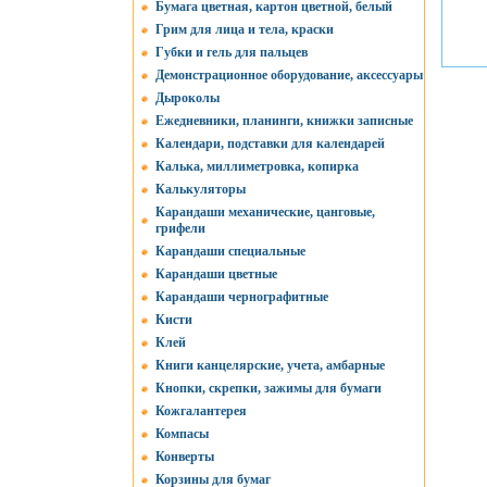
Бумага цветная, картон цветной, белый
Грим для лица и тела, краски
Губки и гель для пальцев
Демонстрационное оборудование, аксессуары
Дыроколы
Ежедневники, планинги, книжки записные
Календари, подставки для календарей
Калька, миллиметровка, копирка
Калькуляторы
Карандаши механические, цанговые,
грифели
Карандаши специальные
Карандаши цветные
Карандаши чернографитные
Кисти
Клей
Книги канцелярские, учета, амбарные
Кнопки, скрепки, зажимы для бумаги
Кожгалантерея
Компасы
Конверты
Корзины для бумаг