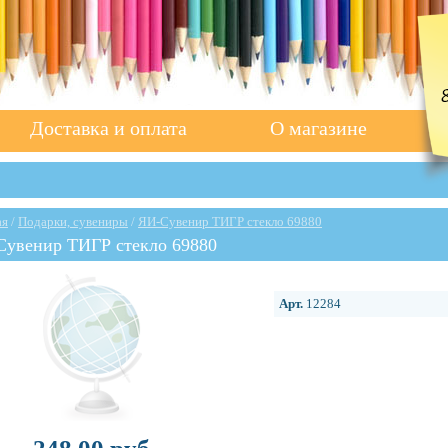
Доставка и оплата
О магазине
ая
/
Подарки, сувениры
/
ЯИ-Сувенир ТИГР стекло 69880
Сувенир ТИГР стекло 69880
Арт.
12284