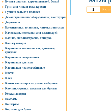
991.00 р
Бумага цветная, картон цветной, белый
Грим для лица и тела, краски
В корз
Губки и гель для пальцев
Демонстрационное оборудование, аксессуары
Дыроколы
Ежедневники, планинги, книжки записные
Календари, подставки для календарей
Калька, миллиметровка, копирка
Калькуляторы
Карандаши механические, цанговые,
грифели
Карандаши специальные
Карандаши цветные
Карандаши чернографитные
Кисти
Клей
Книги канцелярские, учета, амбарные
Кнопки, скрепки, зажимы для бумаги
Кожгалантерея
Компасы
Конверты
Корзины для бумаг