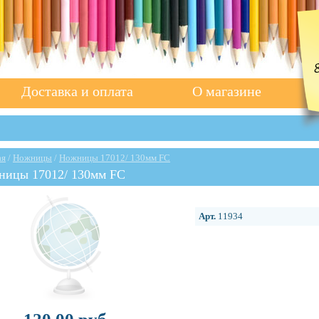
Доставка и оплата
О магазине
ая
/
Ножницы
/
Ножницы 17012/ 130мм FC
ницы 17012/ 130мм FC
Арт.
11934