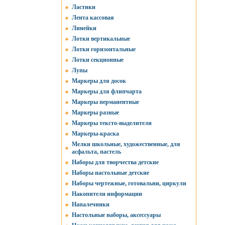
Ластики
Лента кассовая
Линейки
Лотки вертикальные
Лотки горизонтальные
Лотки секционные
Лупы
Маркеры для досок
Маркеры для флипчарта
Маркеры перманентные
Маркеры разные
Маркеры тексто-выделители
Маркеры-краска
Мелки школьные, художественные, для
асфальта, пастель
Наборы для творчества детские
Наборы настольные детские
Наборы чертежные, готовальни, циркули
Накопители информации
Напалечники
Настольные наборы, аксессуары