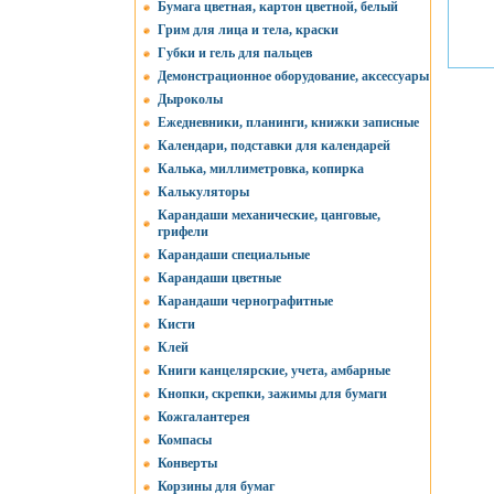
Бумага цветная, картон цветной, белый
Грим для лица и тела, краски
Губки и гель для пальцев
Демонстрационное оборудование, аксессуары
Дыроколы
Ежедневники, планинги, книжки записные
Календари, подставки для календарей
Калька, миллиметровка, копирка
Калькуляторы
Карандаши механические, цанговые,
грифели
Карандаши специальные
Карандаши цветные
Карандаши чернографитные
Кисти
Клей
Книги канцелярские, учета, амбарные
Кнопки, скрепки, зажимы для бумаги
Кожгалантерея
Компасы
Конверты
Корзины для бумаг