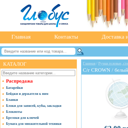
Главная
Контакты
Доставка и
КАТАЛОГ
Главная
/
Ручки гелевые, с
С/г CROWN / белы
Распродажа
Батарейки
Бейджи и держатели к ним
Бланки
Блоки для записей, кубы, закладки
Блокноты
Брелоки для ключей
Бумага для множительной техники