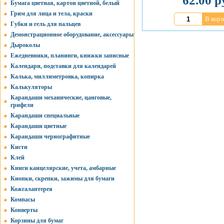
62.00 р
Бумага цветная, картон цветной, белый
Грим для лица и тела, краски
В корз
Губки и гель для пальцев
Демонстрационное оборудование, аксессуары
Дыроколы
Ежедневники, планинги, книжки записные
Календари, подставки для календарей
Калька, миллиметровка, копирка
Калькуляторы
Карандаши механические, цанговые,
грифели
Карандаши специальные
Карандаши цветные
Карандаши чернографитные
Кисти
Клей
Книги канцелярские, учета, амбарные
Кнопки, скрепки, зажимы для бумаги
Кожгалантерея
Компасы
Конверты
Корзины для бумаг