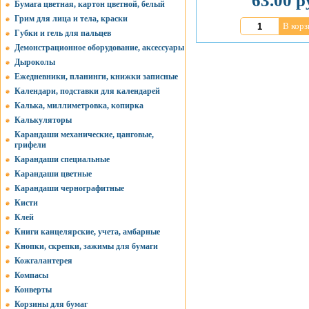
63.00 р
Бумага цветная, картон цветной, белый
Грим для лица и тела, краски
В корз
Губки и гель для пальцев
Демонстрационное оборудование, аксессуары
Дыроколы
Ежедневники, планинги, книжки записные
Календари, подставки для календарей
Калька, миллиметровка, копирка
Калькуляторы
Карандаши механические, цанговые,
грифели
Карандаши специальные
Карандаши цветные
Карандаши чернографитные
Кисти
Клей
Книги канцелярские, учета, амбарные
Кнопки, скрепки, зажимы для бумаги
Кожгалантерея
Компасы
Конверты
Корзины для бумаг