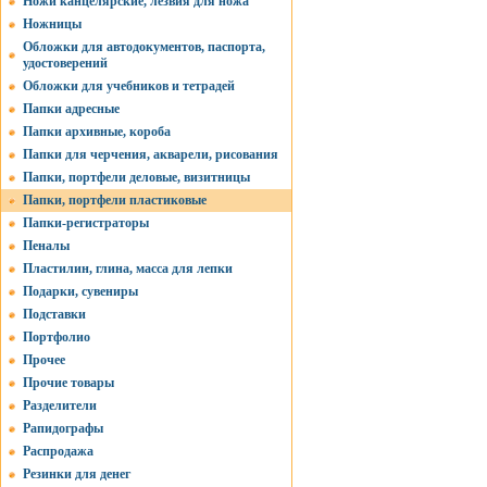
Ножи канцелярские, лезвия для ножа
Ножницы
Обложки для автодокументов, паспорта,
удостоверений
Обложки для учебников и тетрадей
Папки адресные
Папки архивные, короба
Папки для черчения, акварели, рисования
Папки, портфели деловые, визитницы
Папки, портфели пластиковые
Папки-регистраторы
Пеналы
Пластилин, глина, масса для лепки
Подарки, сувениры
Подставки
Портфолио
Прочее
Прочие товары
Разделители
Рапидографы
Распродажа
Резинки для денег