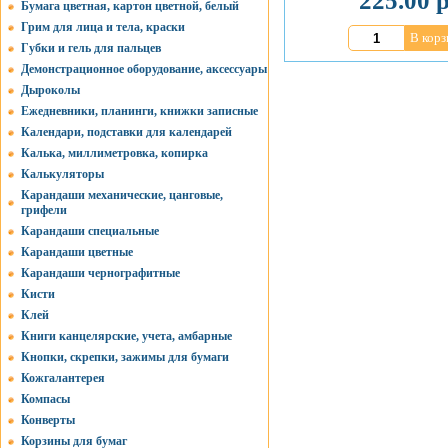
225.00 р
Бумага цветная, картон цветной, белый
Грим для лица и тела, краски
В корз
Губки и гель для пальцев
Демонстрационное оборудование, аксессуары
Дыроколы
Ежедневники, планинги, книжки записные
Календари, подставки для календарей
Калька, миллиметровка, копирка
Калькуляторы
Карандаши механические, цанговые,
грифели
Карандаши специальные
Карандаши цветные
Карандаши чернографитные
Кисти
Клей
Книги канцелярские, учета, амбарные
Кнопки, скрепки, зажимы для бумаги
Кожгалантерея
Компасы
Конверты
Корзины для бумаг