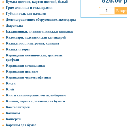
826.00 р
Бумага цветная, картон цветной, белый
Грим для лица и тела, краски
В корз
Губки и гель для пальцев
Демонстрационное оборудование, аксессуары
Дыроколы
Ежедневники, планинги, книжки записные
Календари, подставки для календарей
Калька, миллиметровка, копирка
Калькуляторы
Карандаши механические, цанговые,
грифели
Карандаши специальные
Карандаши цветные
Карандаши чернографитные
Кисти
Клей
Книги канцелярские, учета, амбарные
Кнопки, скрепки, зажимы для бумаги
Кожгалантерея
Компасы
Конверты
Корзины для бумаг