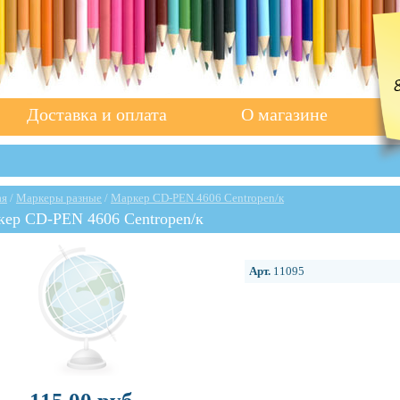
Доставка и оплата
О магазине
ая
/
Маркеры разные
/
Маркер CD-PEN 4606 Centropen/к
ер CD-PEN 4606 Centropen/к
Арт.
11095