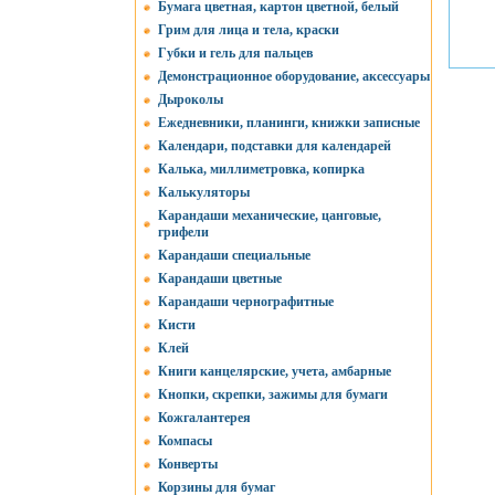
Бумага цветная, картон цветной, белый
Грим для лица и тела, краски
Губки и гель для пальцев
Демонстрационное оборудование, аксессуары
Дыроколы
Ежедневники, планинги, книжки записные
Календари, подставки для календарей
Калька, миллиметровка, копирка
Калькуляторы
Карандаши механические, цанговые,
грифели
Карандаши специальные
Карандаши цветные
Карандаши чернографитные
Кисти
Клей
Книги канцелярские, учета, амбарные
Кнопки, скрепки, зажимы для бумаги
Кожгалантерея
Компасы
Конверты
Корзины для бумаг