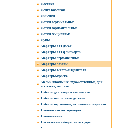
Ластики
Лента кассовая
Линейки
Лотки вертикальные
Лотки горизонтальные
Лотки секционные
Лупы
Маркеры для досок
Маркеры для флипчарта
Маркеры перманентные
Маркеры разные
Маркеры тексто-выделители
Маркеры-краска
Мелки школьные, художественные, для
асфальта, пастель
Наборы для творчества детские
Наборы настольные детские
Наборы чертежные, готовальни, циркули
Накопители информации
Напалечники
Настольные наборы, аксессуары