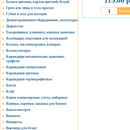
115.00 р
Бумага цветная, картон цветной, белый
Грим для лица и тела, краски
В корз
Губки и гель для пальцев
Демонстрационное оборудование, аксессуары
Дыроколы
Ежедневники, планинги, книжки записные
Календари, подставки для календарей
Калька, миллиметровка, копирка
Калькуляторы
Карандаши механические, цанговые,
грифели
Карандаши специальные
Карандаши цветные
Карандаши чернографитные
Кисти
Клей
Книги канцелярские, учета, амбарные
Кнопки, скрепки, зажимы для бумаги
Кожгалантерея
Компасы
Конверты
Корзины для бумаг