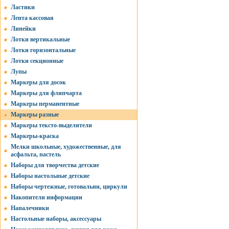
Ластики
Лента кассовая
Линейки
Лотки вертикальные
Лотки горизонтальные
Лотки секционные
Лупы
Маркеры для досок
Маркеры для флипчарта
Маркеры перманентные
Маркеры разные
Маркеры тексто-выделители
Маркеры-краска
Мелки школьные, художественные, для
асфальта, пастель
Наборы для творчества детские
Наборы настольные детские
Наборы чертежные, готовальни, циркули
Накопители информации
Напалечники
Настольные наборы, аксессуары