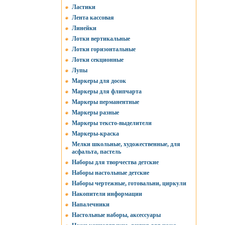
Ластики
Лента кассовая
Линейки
Лотки вертикальные
Лотки горизонтальные
Лотки секционные
Лупы
Маркеры для досок
Маркеры для флипчарта
Маркеры перманентные
Маркеры разные
Маркеры тексто-выделители
Маркеры-краска
Мелки школьные, художественные, для
асфальта, пастель
Наборы для творчества детские
Наборы настольные детские
Наборы чертежные, готовальни, циркули
Накопители информации
Напалечники
Настольные наборы, аксессуары