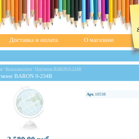
Доставка и оплата
О магазине
ая
/
Кожгалантерея
/
Портмоне BARON 0-234В
тмоне BARON 0-234В
Арт.
10538