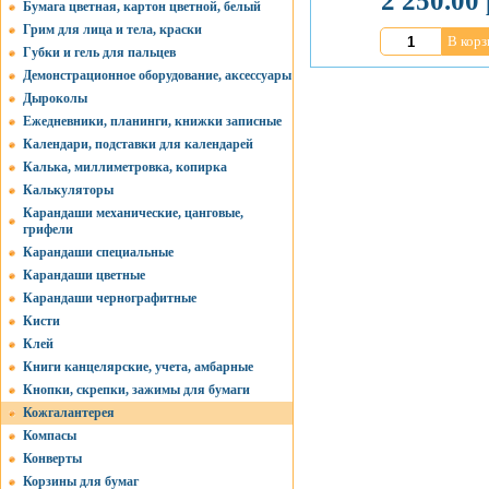
2 250.00 
Бумага цветная, картон цветной, белый
Грим для лица и тела, краски
В корз
Губки и гель для пальцев
Демонстрационное оборудование, аксессуары
Дыроколы
Ежедневники, планинги, книжки записные
Календари, подставки для календарей
Калька, миллиметровка, копирка
Калькуляторы
Карандаши механические, цанговые,
грифели
Карандаши специальные
Карандаши цветные
Карандаши чернографитные
Кисти
Клей
Книги канцелярские, учета, амбарные
Кнопки, скрепки, зажимы для бумаги
Кожгалантерея
Компасы
Конверты
Корзины для бумаг