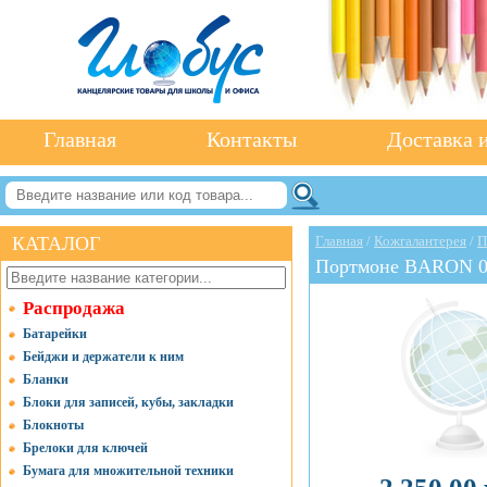
Главная
Контакты
Доставка и
КАТАЛОГ
Главная
/
Кожгалантерея
/
П
Портмоне BARON 0
Распродажа
Батарейки
Бейджи и держатели к ним
Бланки
Блоки для записей, кубы, закладки
Блокноты
Брелоки для ключей
Бумага для множительной техники