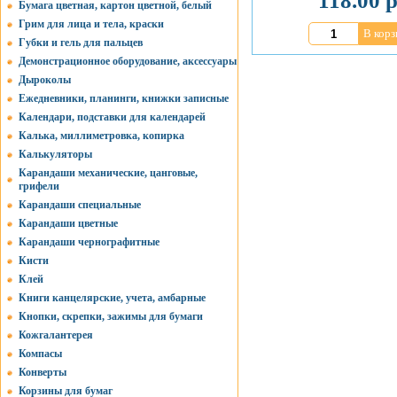
118.00 р
Бумага цветная, картон цветной, белый
Грим для лица и тела, краски
В корз
Губки и гель для пальцев
Демонстрационное оборудование, аксессуары
Дыроколы
Ежедневники, планинги, книжки записные
Календари, подставки для календарей
Калька, миллиметровка, копирка
Калькуляторы
Карандаши механические, цанговые,
грифели
Карандаши специальные
Карандаши цветные
Карандаши чернографитные
Кисти
Клей
Книги канцелярские, учета, амбарные
Кнопки, скрепки, зажимы для бумаги
Кожгалантерея
Компасы
Конверты
Корзины для бумаг